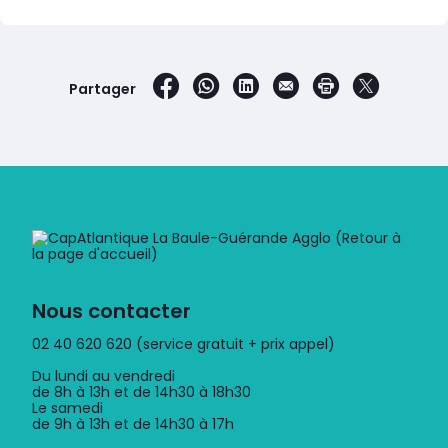
sur Facebook
par WhatsApp
sur LinkedIn
par e-mail
Imprimer la 
sur X
Partager
Nous contacter
02 40 620 620 (service gratuit + prix appel)
Du lundi au vendredi
de 8h à 13h et de 14h30 à 18h30
Le samedi
de 9h à 13h et de 14h30 à 17h