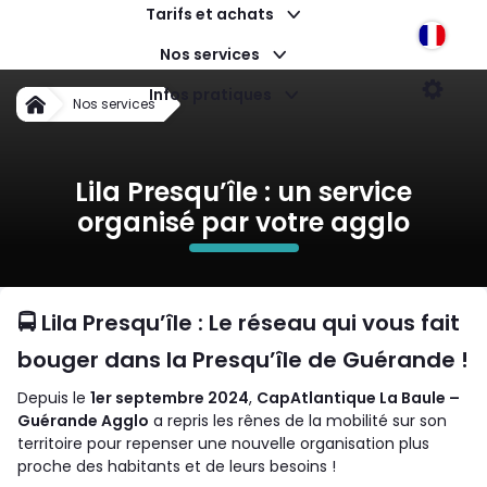
Tarifs et achats
Langu
Nos services
Qu'est ce que Lila Presqu'île ?
Infos pratiques
Param
Nos services
Accueil
Lila Presqu’île : un service
organisé par votre agglo
🚍
Lila Presqu’île : Le réseau qui vous fait
bouger dans la Presqu’île de Guérande !
Depuis le
1er septembre 2024
,
CapAtlantique La Baule –
Guérande Agglo
a repris les rênes de la mobilité sur son
territoire pour repenser une nouvelle organisation plus
proche des habitants et de leurs besoins !