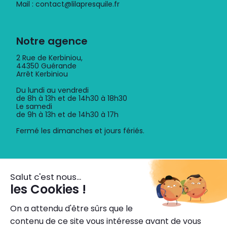
Mail : contact@lilapresquile.fr
Notre agence
2 Rue de Kerbiniou,
44350 Guérande
Arrêt Kerbiniou
Du lundi au vendredi
de 8h à 13h et de 14h30 à 18h30
Le samedi
de 9h à 13h et de 14h30 à 17h
Fermé les dimanches et jours fériés.
Découvrez l'application
Horaires, itinéraires, titres de transport dématérialisés,
info trafic.