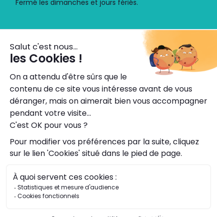
Fermé les dimanches et jours fériés.
Découvrez l'application
Horaires, itinéraires, titres de transport dématérialisés,
info trafic.
Accessibilité : partiellement conforme
Protection des données personnelles
Mentions légales
Conditions générales d'utilisation
Plan du site
Cookies
© 2026 Lila Presqu'île