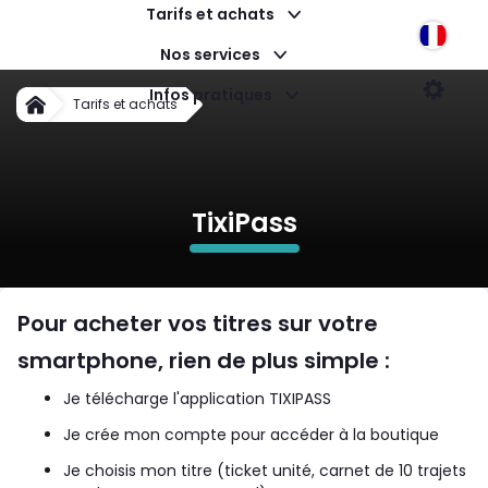
Tarifs et achats
Langu
Nos services
Mon titre sur mon smartphone
Infos pratiques
Param
Tarifs et achats
Accueil
TixiPass
Pour acheter vos titres sur votre
smartphone, rien de plus simple :
Je télécharge l'application TIXIPASS
Je crée mon compte pour accéder à la boutique
Je choisis mon titre (ticket unité, carnet de 10 trajets