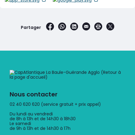
sur Facebook
par WhatsApp
sur LinkedIn
par e-mail
Imprimer la 
sur X
Partager
Nous contacter
02 40 620 620 (service gratuit + prix appel)
Du lundi au vendredi
de 8h à 13h et de 14h30 à 18h30
Le samedi
de 9h à 13h et de 14h30 à 17h