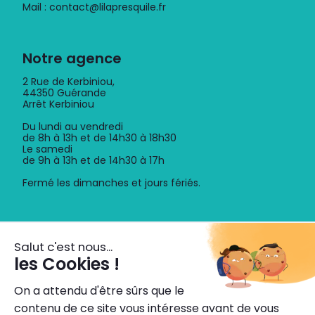
Mail : contact@lilapresquile.fr
Notre agence
2 Rue de Kerbiniou,
44350 Guérande
Arrêt Kerbiniou
Du lundi au vendredi
de 8h à 13h et de 14h30 à 18h30
Le samedi
de 9h à 13h et de 14h30 à 17h
Fermé les dimanches et jours fériés.
Découvrez l'application
Horaires, itinéraires, titres de transport dématérialisés,
info trafic.