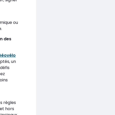
omique ou
e.
on des
Géovélo
aptés, un
défis
uez
oins
es règles
 et hors
rincipaux