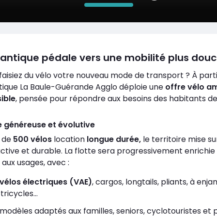
antique pédale vers une mobilité plus douc
s faisiez du vélo votre nouveau mode de transport ? À parti
ique La Baule-Guérande Agglo déploie une
offre vélo a
ible
, pensée pour répondre aux besoins des habitants de 
e généreuse et évolutive
 de
500 vélos
location
longue durée,
le territoire mise s
active et durable. La flotte sera progressivement enrichie
 aux usages, avec :
vélos électriques (VAE)
, cargos, longtails, pliants, à e
 tricycles…
modèles adaptés aux familles, seniors, cyclotouristes et