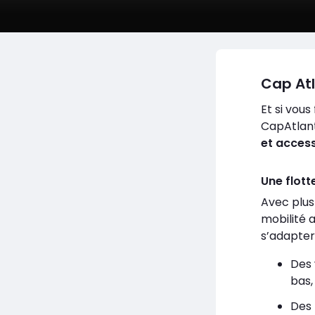
Cap Atl
Et si vou
CapAtlant
et access
Une flott
Avec plus
mobilité 
s’adapter
Des
bas,
Des 