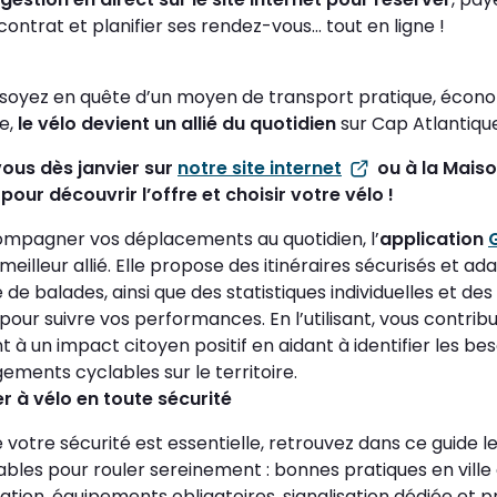
contrat et planifier ses rendez-vous… tout en ligne !
soyez en quête d’un moyen de transport pratique, écon
e,
le vélo devient un allié du quotidien
sur Cap Atlantiqu
ous dès janvier sur
notre site internet
ou à la Mais
 pour découvrir l’offre et choisir votre vélo !
mpagner vos déplacements au quotidien, l’
application
meilleur allié. Elle propose des itinéraires sécurisés et ad
de balades, ainsi que des statistiques individuelles et des 
 pour suivre vos performances. En l’utilisant, vous contrib
 à un impact citoyen positif en aidant à identifier les bes
ments cyclables sur le territoire.
er à vélo en toute sécurité
 votre sécurité est essentielle, retrouvez dans ce guide l
ables pour rouler sereinement : bonnes pratiques en ville
tion, équipements obligatoires, signalisation dédiée et p