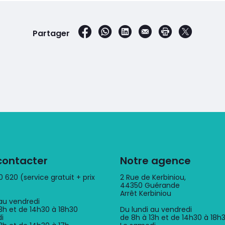
sur Facebook
par WhatsApp
sur LinkedIn
par e-mail
Imprimer la 
sur X
Partager
contacter
Notre agence
 620 (service gratuit + prix
2 Rue de Kerbiniou,
44350 Guérande
Arrêt Kerbiniou
au vendredi
3h et de 14h30 à 18h30
Du lundi au vendredi
i
de 8h à 13h et de 14h30 à 18h