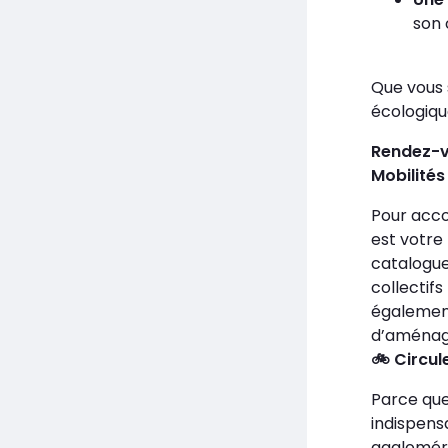
son 
Que vous 
écologiqu
Rendez-v
Mobilités
Pour acco
est votre 
catalogue 
collectifs
également
d’aménage
Circul
🚲
Parce que
indispens
aggloméra