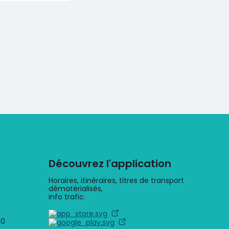
page
Découvrez l'application
Horaires, itinéraires, titres de transport
dématérialisés,
info trafic.
30