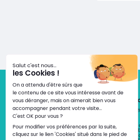
Nous 
02 40 620
appel)
Du lundi 
de 8h à 1
Le samed