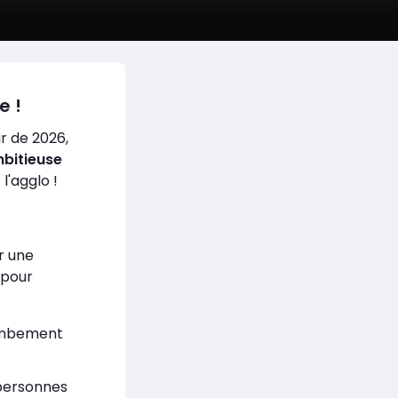
e !
r de 2026,
mbitieuse
l'agglo !
ur une
 pour
njambement
 personnes