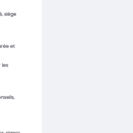
é, siège
urée et
 les
nseils,
er, signer