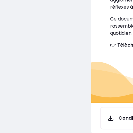
réflexes 
Ce documen
rassemble
quotidien.
Téléch
👉
Condi