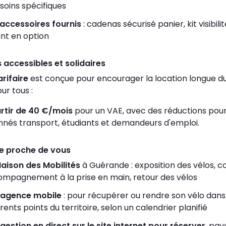
soins spécifiques
accessoires fournis
: cadenas sécurisé panier, kit visibilit
nt en option
s accessibles et solidaires
arifaire
est conçue pour encourager la location longue d
ur tous :
rtir de 40 €/mois
pour un VAE, avec des réductions pour
nés transport, étudiants et demandeurs d'emploi.
ce proche de vous
aison des Mobilités
à Guérande : exposition des vélos, co
mpagnement à la prise en main, retour des vélos
 agence mobile
: pour récupérer ou rendre son vélo dans
érents points du territoire, selon un calendrier planifié
gestion en direct sur le site internet pour réserver
, pay