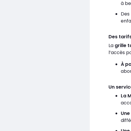
à be
Des
enfa
Des tarif
La
grille t
l’accès po
À pa
abon
Un servi
La M
acco
Une
diff
Une 