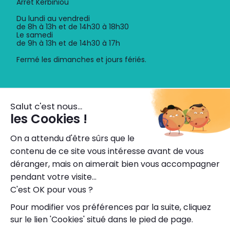
Arrêt Kerbiniou
Du lundi au vendredi
de 8h à 13h et de 14h30 à 18h30
Le samedi
de 9h à 13h et de 14h30 à 17h
Fermé les dimanches et jours fériés.
Découvrez l'application
Horaires, itinéraires, titres de transport dématérialisés,
info trafic.
Accessibilité : partiellement conforme
Protection des données personnelles
Mentions légales
Conditions générales d'utilisation