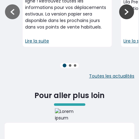
ligne ! Retrouvez toutes les
Lila Pr
informations pour vos déplacements
locatio
estivaux. La version papier sera
Actualité précédente
Actua
disponible dans les prochains jours
dans vos points de vente habituels.
Lire la suite
Lire la 
Actualité n°1 (actif)
Actualité n°2
Actualité n°3
Toutes les actualités
Pour aller plus loin